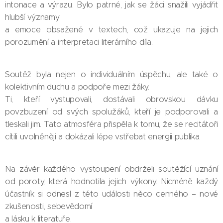
intonace a výrazu. Bylo patrné, jak se žáci snažili vyjádřit
hlubší významy
a emoce obsažené v textech, což ukazuje na jejich
porozumění a interpretaci literárního díla.
Soutěž byla nejen o individuálním úspěchu, ale také o
kolektivním duchu a podpoře mezi žáky.
Ti, kteří vystupovali, dostávali obrovskou dávku
povzbuzení od svých spolužáků, kteří je podporovali a
tleskali jim. Tato atmosféra přispěla k tomu, že se recitátoři
cítili uvolněněji a dokázali lépe vstřebat energii publika.
Na závěr každého vystoupení obdrželi soutěžící uznání
od poroty, která hodnotila jejich výkony. Nicméně každý
účastník si odnesl z této události něco cenného – nové
zkušenosti, sebevědomí
a lásku k literatuře.