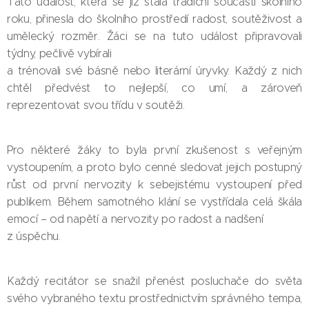
Tato událost, která se již stala tradiční součástí školního
roku, přinesla do školního prostředí radost, soutěživost a
umělecký rozměr. Žáci se na tuto událost připravovali
týdny, pečlivě vybírali
a trénovali své básně nebo literární úryvky. Každý z nich
chtěl předvést to nejlepší, co umí, a zároveň
reprezentovat svou třídu v soutěži.
Pro některé žáky to byla první zkušenost s veřejným
vystoupením, a proto bylo cenné sledovat jejich postupný
růst od první nervozity k sebejistému vystoupení před
publikem. Během samotného klání se vystřídala celá škála
emocí – od napětí a nervozity po radost a nadšení
z úspěchu.
Každý recitátor se snažil přenést posluchače do světa
svého vybraného textu prostřednictvím správného tempa,