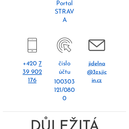
Portal
STRAV
A
+420
7
číslo
jidelna
39 902
účtu
@3zs.jic
176
in.cz
100303
121/080
0
DŮLEŽITÁ