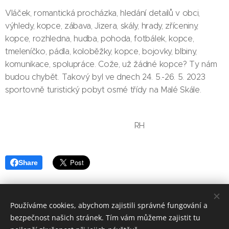
Vláček, romantická procházka, hledání detailů v obci,
výhledy, kopce, zábava, Jizera, skály, hrady, zříceniny,
kopce, rozhledna, hudba, pohoda, fotbálek, kopce,
tmeleníčko, pádla, koloběžky, kopce, bojovky, blbiny,
komunikace, spolupráce. Cože, už žádné kopce? Ty nám
budou chybět. Takový byl ve dnech 24. 5.-26. 5. 2023
sportovně turistický pobyt osmé třídy na Malé Skále.
RH
Share
Používáme cookies, abychom zajistili správné fungování a
bezpečnost našich stránek. Tím vám můžeme zajistit tu
Základní škola, Jičín, Poděbradova 18