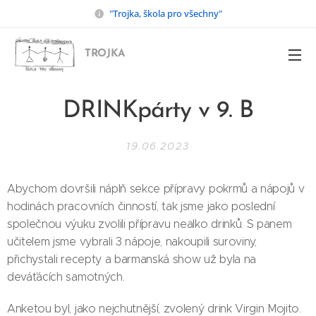
"Trojka, škola pro všechny"
TROJKA
DRINKpárty v 9. B
19.06.2023
Abychom dovršili náplň sekce přípravy pokrmů a nápojů v
hodinách pracovních činností, tak jsme jako poslední
společnou výuku zvolili přípravu nealko drinků. S panem
učitelem jsme vybrali 3 nápoje, nakoupili suroviny,
přichystali recepty a barmanská show už byla na
deváťácích samotných.
Anketou byl, jako nejchutnější, zvolený drink Virgin Mojito.