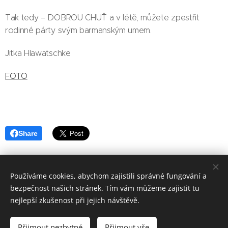
Tak tedy – DOBROU CHUŤ a v létě, můžete zpestřit
rodinné párty svým barmanským umem.
Jitka Hlawatschke
FOTO
Share
Používáme cookies, abychom zajistili správné fungování a
bezpečnost našich stránek. Tím vám můžeme zajistit tu
Základní škola, Jičín, Poděbradova 18
nejlepší zkušenost při jejich návštěvě.
2023©ZOo
Všechna práva vyhrazena.
Přijmout nezbytné
Přijmout vše