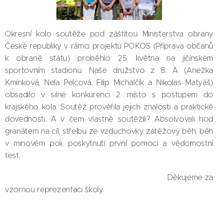
Okresní kolo soutěže pod záštitou Ministerstva obrany
České republiky v rámci projektu POKOS (Příprava občanů
k obraně státu) proběhlo 25. května na jičínském
sportovním stadionu. Naše družstvo z 8. A (Anežka
Kmínková, Nela Pelcová, Filip Michalčík a Nikolas Matyáš)
obsadilo v silné konkurenci 2. místo s postupem do
krajského kola. Soutěž prověřila jejich znalosti a praktické
dovednosti. A v čem vlastně soutěžili? Absolvovali hod
granátem na cíl, střelbu ze vzduchovky, zátěžový běh, běh
v minovém poli, poskytnutí první pomoci a vědomostní
test.
Děkujeme za
vzornou reprezentaci školy.