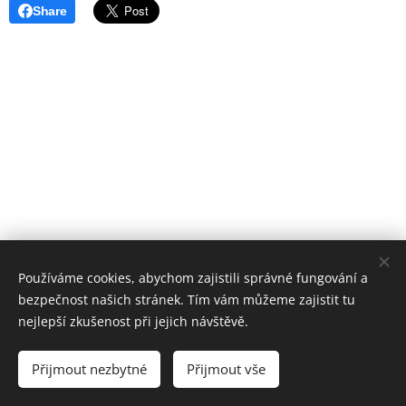
Share
Používáme cookies, abychom zajistili správné fungování a
bezpečnost našich stránek. Tím vám můžeme zajistit tu
Základní škola, Jičín, Poděbradova 18
nejlepší zkušenost při jejich návštěvě.
2023©ZOo
Všechna práva vyhrazena.
Přijmout nezbytné
Přijmout vše
Vytvořeno službou
Webnode
Cookies