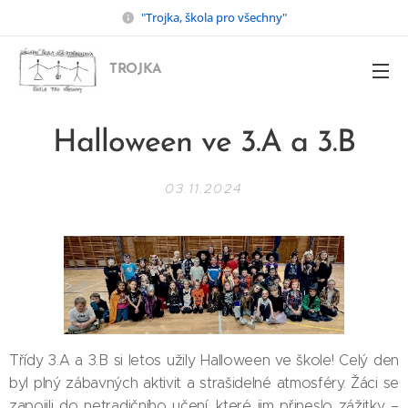
"Trojka, škola pro všechny"
TROJKA
Halloween ve 3.A a 3.B
03.11.2024
Třídy 3.A a 3.B si letos užily Halloween ve škole! Celý den
byl plný zábavných aktivit a strašidelné atmosféry. Žáci se
zapojili do netradičního učení, které jim přineslo zážitky –