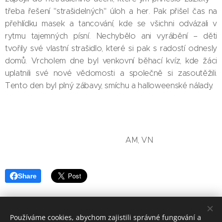
třeba řešení "strašidelných" úloh a her. Pak přišel čas na
přehlídku masek a tancování, kde se všichni odvázali v
rytmu tajemných písní. Nechybělo ani vyrábění – děti
tvořily své vlastní strašidlo, které si pak s radostí odnesly
domů. Vrcholem dne byl venkovní běhací kvíz, kde žáci
uplatnili své nové vědomosti a společně si zasoutěžili.
Tento den byl plný zábavy, smíchu a halloweenské nálady.
AM, VN
Share
Používáme cookies, abychom zajistili správné fungování a