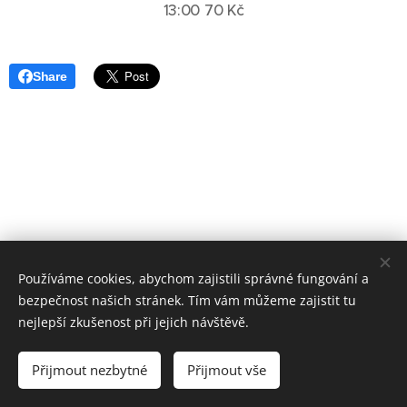
13:00 70 Kč
Share
Používáme cookies, abychom zajistili správné fungování a
bezpečnost našich stránek. Tím vám můžeme zajistit tu
Základní škola, Jičín, Poděbradova 18
nejlepší zkušenost při jejich návštěvě.
2023©ZOo
Všechna práva vyhrazena.
Přijmout nezbytné
Přijmout vše
Vytvořeno službou
Webnode
Cookies