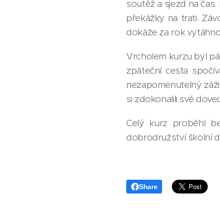
soutěž a sjezd na čas
překážky na trati. Zá
dokáže za rok vytáhno
Vrcholem kurzu byl pá
zpáteční cesta spočí
nezapomenutelný zážitek
si zdokonalili své doved
Celý kurz proběhl b
dobrodružství školní 
Share