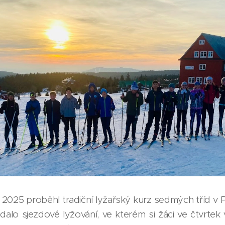
 2025 proběhl tradiční lyžařský kurz sedmých tříd v 
alo sjezdové lyžování, ve kterém si žáci ve čtvrtek