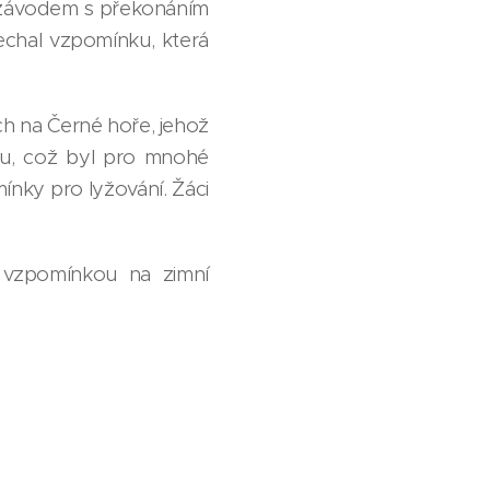
á závodem s překonáním
echal vzpomínku, která
h na Černé hoře, jehož
ou, což byl pro mnohé
mínky pro lyžování. Žáci
 vzpomínkou na zimní