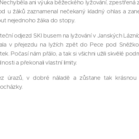
. Nechyběla ani výuka běžeckého lyžování, zpestřen
vod u žáků zaznamenal nečekaný kladný ohlas a zan
ut nejednoho žáka do stopy.
teční odjezd SKI busem na lyžování v Janských Lázníc
vala v přejezdu na lyžích zpět do Pece pod Sněžk
. Počasí nám přálo, a tak si všichni užili skvělé pod
nosti a překonali vlastní limity.
ez úrazů, v dobré náladě a zůstane tak krásnou
docházky.