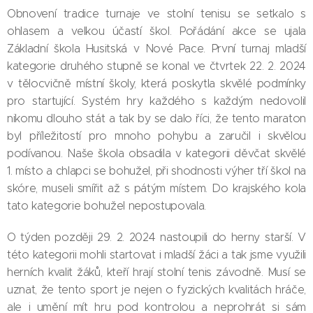
Obnovení tradice turnaje ve stolní tenisu se setkalo s
ohlasem a velkou účastí škol. Pořádání akce se ujala
Základní škola Husitská v Nové Pace. První turnaj mladší
kategorie druhého stupně se konal ve čtvrtek 22. 2. 2024
v tělocvičně místní školy, která poskytla skvělé podmínky
pro startující. Systém hry každého s každým nedovolil
nikomu dlouho stát a tak by se dalo říci, že tento maraton
byl příležitostí pro mnoho pohybu a zaručil i skvělou
podívanou. Naše škola obsadila v kategorii děvčat skvělé
1. místo a chlapci se bohužel, při shodnosti výher tří škol na
skóre, museli smířit až s pátým místem. Do krajského kola
tato kategorie bohužel nepostupovala.
O týden později 29. 2. 2024 nastoupili do herny starší. V
této kategorii mohli startovat i mladší žáci a tak jsme využili
herních kvalit žáků, kteří hrají stolní tenis závodně. Musí se
uznat, že tento sport je nejen o fyzických kvalitách hráče,
ale i umění mít hru pod kontrolou a neprohrát si sám