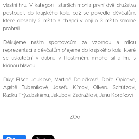
vlastní hru. V kategorii starších mohla první dvě družstva
postoupit do krajského kola, což se povedlo děvčatům,
které obsadily 2. místo a chlapci v boji o 3. místo smolně
prohráli.
Děkujeme našim sportovcům za vzornou a milou
reprezentaci a děvčatům přejeme do krajského kola, které
se uskuteční v dubnu v Hostinném, mnoho sil a hru s
klidnou hlavou.
Díky: Elišce Jouklové, Martině Dolečkové, Doře Opicové,
Agátě Bubeníkové, Josefu Klímovi, Oliveru Schützovi,
Radku Trýzubskému, Jakubovi Zadražilovi, Janu Kordíkovi
ZOo