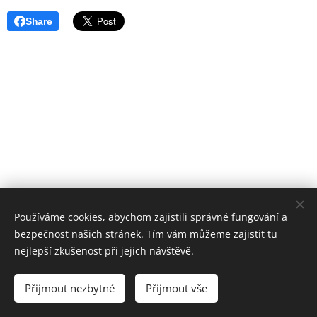
Share
Používáme cookies, abychom zajistili správné fungování a
bezpečnost našich stránek. Tím vám můžeme zajistit tu
Základní škola, Jičín, Poděbradova 18
nejlepší zkušenost při jejich návštěvě.
2023©ZOo
Všechna práva vyhrazena.
Přijmout nezbytné
Přijmout vše
Vytvořeno službou
Webnode
Cookies