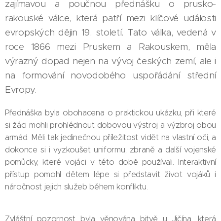
zajímavou a poučnou přednášku o prusko-
rakouské válce, která patří mezi klíčové události
evropských dějin 19. století. Tato válka, vedená v
roce 1866 mezi Pruskem a Rakouskem, měla
výrazný dopad nejen na vývoj českých zemí, ale i
na formování novodobého uspořádání střední
Evropy.
Přednáška byla obohacena o praktickou ukázku, při které
si žáci mohli prohlédnout dobovou výstroj a výzbroj obou
armád. Měli tak jedinečnou příležitost vidět na vlastní oči, a
dokonce si i vyzkoušet uniformu, zbraně a další vojenské
pomůcky, které vojáci v této době používali. Interaktivní
přístup pomohl dětem lépe si představit život vojáků i
náročnost jejich služeb během konfliktu.
Zvláštní pozornost byla věnována bitvě u Jičína, která