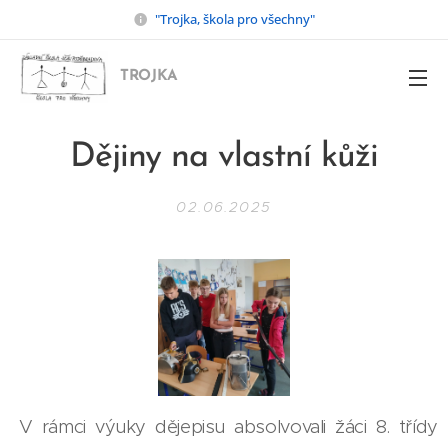
"Trojka, škola pro všechny"
TROJKA
Dějiny na vlastní kůži
02.06.2025
V rámci výuky dějepisu absolvovali žáci 8. třídy