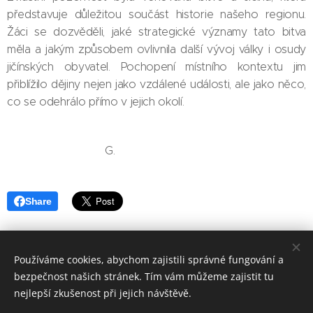
představuje důležitou součást historie našeho regionu.
Žáci se dozvěděli, jaké strategické významy tato bitva
měla a jakým způsobem ovlivnila další vývoj války i osudy
jičínských obyvatel. Pochopení místního kontextu jim
přiblížilo dějiny nejen jako vzdálené události, ale jako něco,
co se odehrálo přímo v jejich okolí.
G.
Share
Používáme cookies, abychom zajistili správné fungování a
bezpečnost našich stránek. Tím vám můžeme zajistit tu
Základní škola, Jičín, Poděbradova 18
nejlepší zkušenost při jejich návštěvě.
2023©ZOo