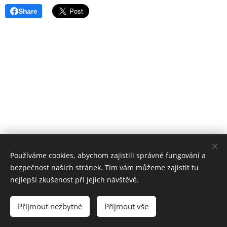
Share
Používáme cookies, abychom zajistili správné fungování a
bezpečnost našich stránek. Tím vám můžeme zajistit tu
Základní škola, Jičín, Poděbradova 18
nejlepší zkušenost při jejich návštěvě.
2023©ZOo
Všechna práva vyhrazena.
Přijmout nezbytné
Přijmout vše
Vytvořeno službou
Webnode
Cookies