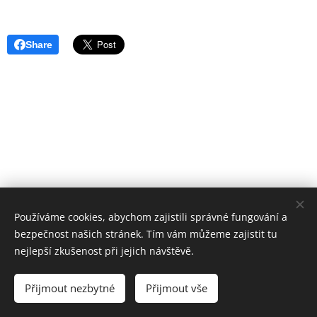
Share
Používáme cookies, abychom zajistili správné fungování a
bezpečnost našich stránek. Tím vám můžeme zajistit tu
Základní škola, Jičín, Poděbradova 18
nejlepší zkušenost při jejich návštěvě.
2023©ZOo
Všechna práva vyhrazena.
Přijmout nezbytné
Přijmout vše
Vytvořeno službou
Webnode
Cookies