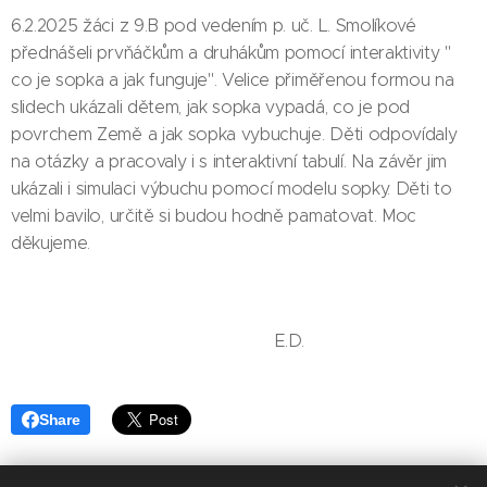
6.2.2025 žáci z 9.B pod vedením p. uč. L. Smolíkové
přednášeli prvňáčkům a druhákům pomocí interaktivity "
co je sopka a jak funguje". Velice přiměřenou formou na
slidech ukázali dětem, jak sopka vypadá, co je pod
povrchem Země a jak sopka vybuchuje. Děti odpovídaly
na otázky a pracovaly i s interaktivní tabulí. Na závěr jim
ukázali i simulaci výbuchu pomocí modelu sopky. Děti to
velmi bavilo, určitě si budou hodně pamatovat. Moc
děkujeme.
E.D.
Share